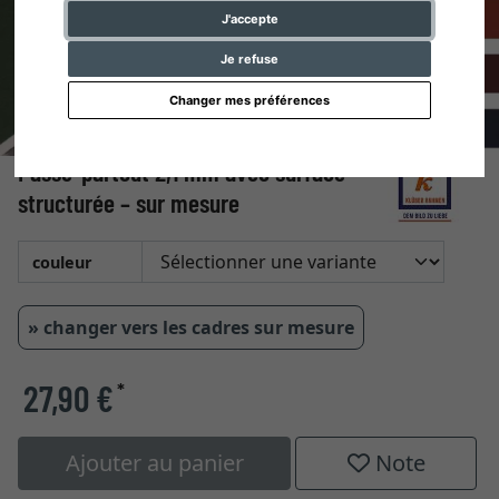
J'accepte
Je refuse
Changer mes préférences
Passe-partout 2,1 mm avec surface
structurée – sur mesure
couleur
» changer vers les cadres sur mesure
27,90 €
*
Ajouter au panier
Note