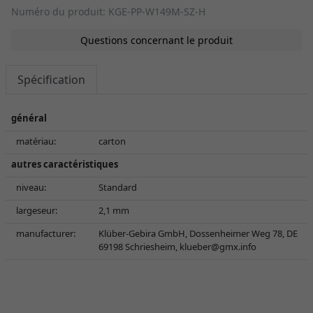
Numéro du produit: KGE-PP-W149M-SZ-H
Questions concernant le produit
Spécification
général
matériau:
carton
autres caractéristiques
niveau:
Standard
largeseur:
2,1 mm
manufacturer:
Klüber-Gebira GmbH, Dossenheimer Weg 78, DE
69198 Schriesheim,
klueber@gmx.info