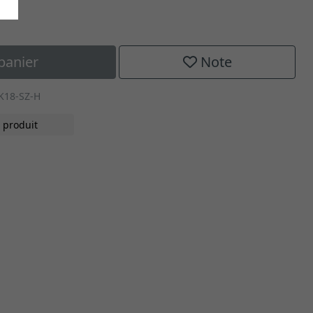
panier
Note
K18-SZ-H
 produit