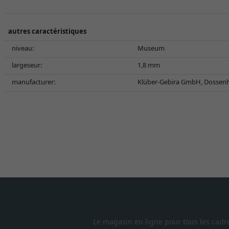
autres caractéristiques
niveau:
Museum
largeseur:
1,8 mm
manufacturer:
Klüber-Gebira GmbH, Dossenh
Le magasin en ligne pour tous les cadr