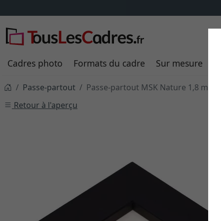
Cadres photo
Formats du cadre
Sur mesure
P
Passe-partout
Passe-partout MSK Nature 1,8 mm -
Retour à l'aperçu