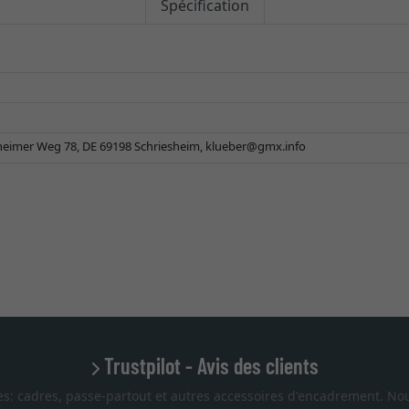
Spécification
eimer Weg 78, DE 69198 Schriesheim,
klueber@gmx.info
Trustpilot - Avis des clients
es: cadres, passe-partout et autres accessoires d'encadrement. Nou