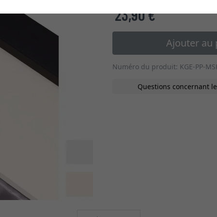
23,90 €
*
Ajouter au 
Numéro du produit: KGE-PP-MS
Questions concernant le