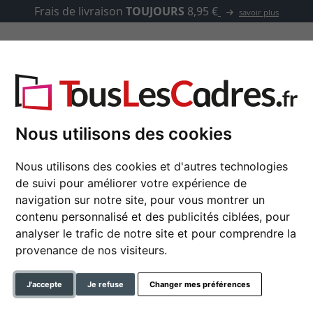
Frais de livraison
TOUJOURS
8,95 €
savoir plus
asse-partout
Marques
Accessoires
 qualité musée sur mesure
Nous utilisons des cookies
Nous utilisons des cookies et d'autres technologies
de suivi pour améliorer votre expérience de
Passe-partout MSK Na
navigation sur notre site, pour vous montrer un
sur mesure
contenu personnalisé et des publicités ciblées, pour
analyser le trafic de notre site et pour comprendre la
couleur
provenance de nos visiteurs.
J'accepte
Je refuse
Changer mes préférences
» changer vers les cadres