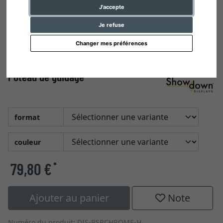
J'accepte
Je refuse
Changer mes préférences
Poteau de guidage
format
couleur
79,80 €
*
Ajouter au panier
Note
Numéro du produit: DIS-BSRCHROME-H