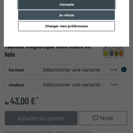
J'accepte
Je refuse
Changer mes préférences
Tableau magnétique avec cadre en
bois
format
couleur
43,00 €
*
de
Ajouter au panier
Note
Numéro du produit: DEK-S68LH1EA-3030-H