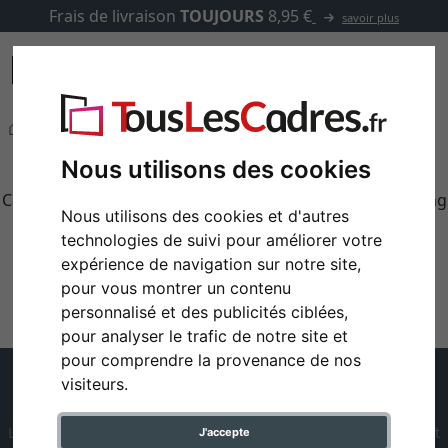
Frais de livraison
TOUJOURS
8,95 €
savoir plus
Cadres photo
Cadres TV
Cadres TV
Nous utilisons des cookies
Cadres photo pour votre téléviseur de la marque Samsung
Nous utilisons des cookies et d'autres
« The Frame ».
technologies de suivi pour améliorer votre
expérience de navigation sur notre site,
pour vous montrer un contenu
personnalisé et des publicités ciblées,
pour analyser le trafic de notre site et
pour comprendre la provenance de nos
visiteurs.
Trustpilot - Avis des clients
Le magasin en ligne pour tous les cadres: cadres, passe-partout
J'accepte