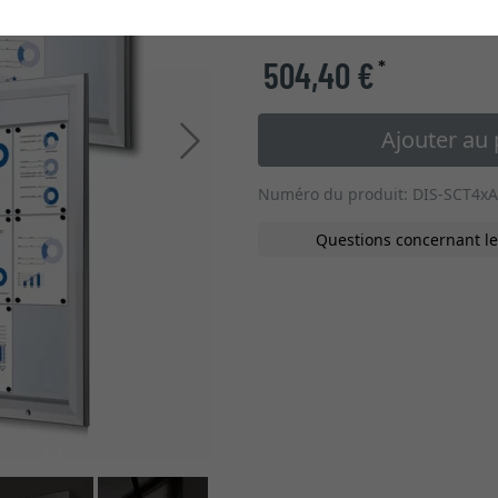
type de verre
504,40 €
*
Ajouter au 
Continuer
Numéro du produit: DIS-SCT4x
Questions concernant le