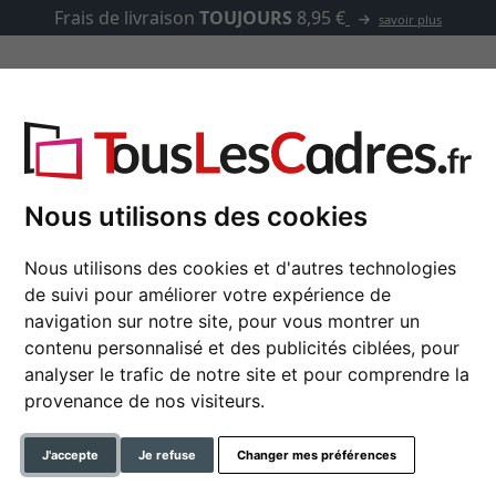
Frais de livraison
TOUJOURS
8,95 €
savoir plus
asse-partout
Marques
Accessoires
'usage à l'extérieur DEL
Nous utilisons des cookies
Nous utilisons des cookies et d'autres technologies
de suivi pour améliorer votre expérience de
Vitrine pour l'usage à
navigation sur notre site, pour vous montrer un
Vitrine verrouillable et impe
contenu personnalisé et des publicités ciblées, pour
analyser le trafic de notre site et pour comprendre la
format
provenance de nos visiteurs.
couleur
J'accepte
Je refuse
Changer mes préférences