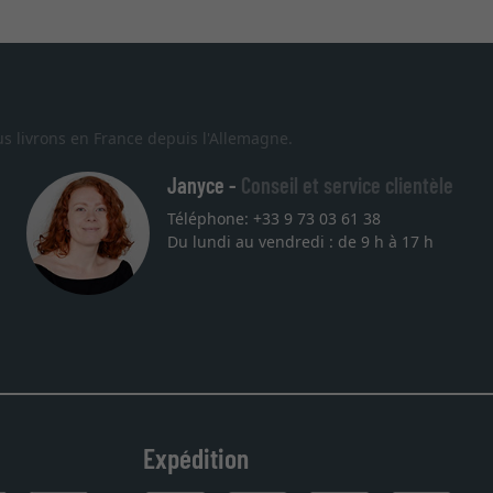
s livrons en France depuis l'Allemagne.
Janyce -
Conseil et service clientèle
Téléphone: +33 9 73 03 61 38
Du lundi au vendredi : de 9 h à 17 h
Expédition