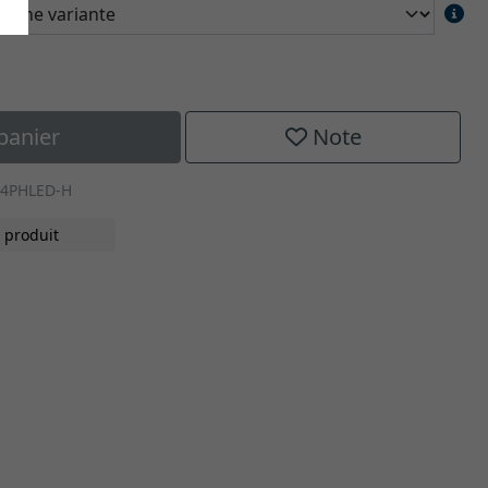
panier
Note
A4PHLED-H
 produit