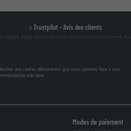
Trustpilot - Avis des clients
es: cadres, passe-partout et autres accessoires d'encadrement. Nou
 protection des cadres démontrent que nous sommes face à une
ecommandation très favo
Modes de paiement