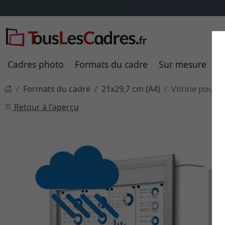
Cadres photo
Formats du cadre
Sur mesure
P
Formats du cadre
21x29,7 cm (A4)
Vitrine pour l
Retour à l'aperçu