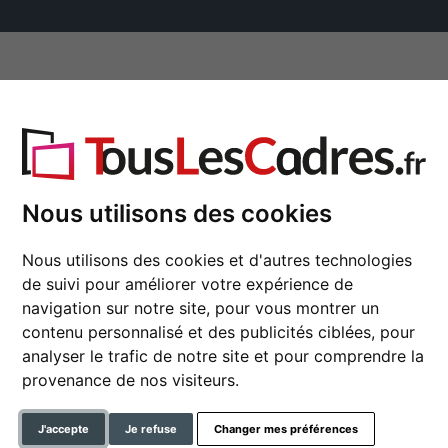
✓
500 000 articles au choix
asse-partout
Marques
Accessoires
sée
Nous utilisons des cookies
Nous utilisons des cookies et d'autres technologies
2 mm passe-partout 
de suivi pour améliorer votre expérience de
blanc ancien
navigation sur notre site, pour vous montrer un
contenu personnalisé et des publicités ciblées, pour
analyser le trafic de notre site et pour comprendre la
couleur
provenance de nos visiteurs.
Continuer
J'accepte
Je refuse
Changer mes préférences