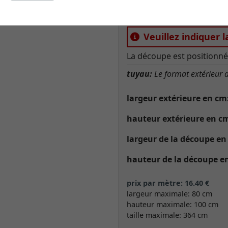
Veuillez indiquer l
La découpe est positionné
tuyau:
Le format extérieur d
largeur extérieure en cm
hauteur extérieure en c
largeur de la découpe en
hauteur de la découpe e
prix par mètre: 16.40 €
largeur maximale: 80 cm
hauteur maximale: 100 cm
taille maximale: 364 cm