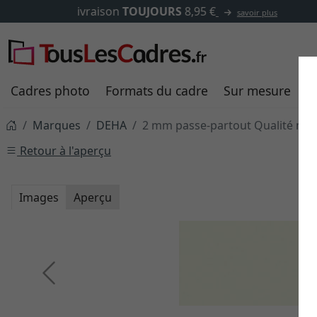
Cadres photo
Formats du cadre
Sur mesure
P
Marques
DEHA
2 mm passe-partout Qualité mu
Retour à l'aperçu
Images
Aperçu
Retour