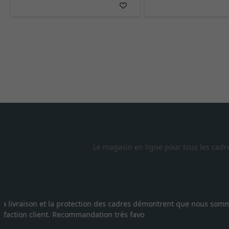
Le magasin en ligne pour tous les cadr
Excellent
Je recherchais un cadre sur mesure pour une lithographie, je s
vous. Emballage professionnel, service et livraison dans les
27.05.2025