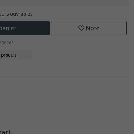
jours ouvrables
panier
Note
-390268
 produit
ement.