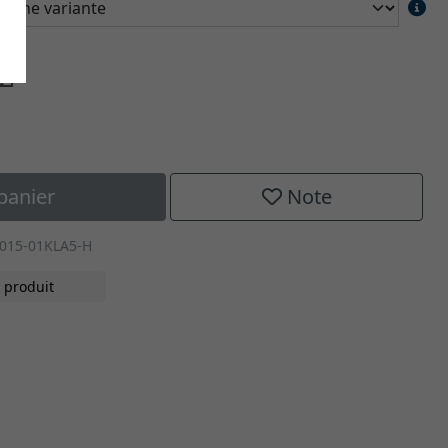
panier
Note
1015-01KLA5-H
 produit