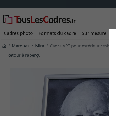
Cadres photo
Formats du cadre
Sur mesure
P
Marques
Mira
Cadre ART pour extérieur résiste
Retour à l'aperçu