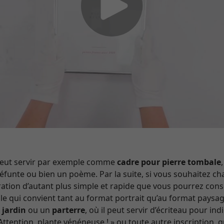
peut servir par exemple comme
cadre pour pierre tombale
funte ou bien un poème. Par la suite, si vous souhaitez ch
tion d’autant plus simple et rapide que vous pourrez conse
ble qui convient tant au format portrait qu’au format paysa
n
jardin
ou un
parterre
, où il peut servir d’écriteau pour in
ttention, plante vénéneuse ! » ou toute autre inscription, qu