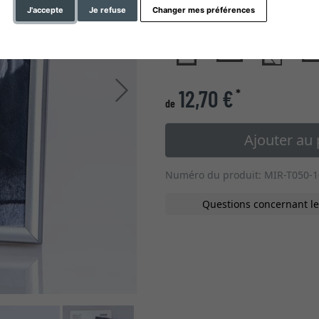
type de verre
J'accepte
Je refuse
Changer mes préférences
Continuer
12,70 €
*
de
Ajouter au 
Numéro du produit: MIR-T050-
Questions concernant le