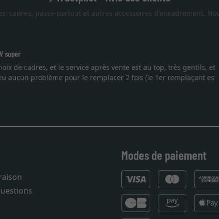
es: cadres, passe-partout et autres accessoires d'encadrement. Nou
t au top, très gentils, et très réactif car un des cadres est
is (le 1er remplaçant est arrivé cassé aussi), très rapidement.
Modes de paiement
vraison
questions