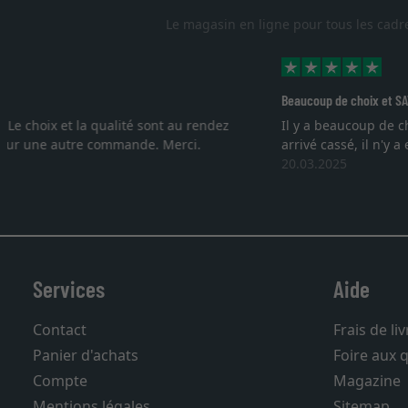
Le magasin en ligne pour tous les cadr
Beaucoup de choix et SAV super
Il y a beaucoup de choix de cadres, et le service après vente es
arrivé cassé, il n'y a eu aucun problème pour le remplacer 2 fo
20.03.2025
Services
Aide
Contact
Frais de li
Panier d'achats
Foire aux 
Compte
Magazine
Mentions légales
Sitemap