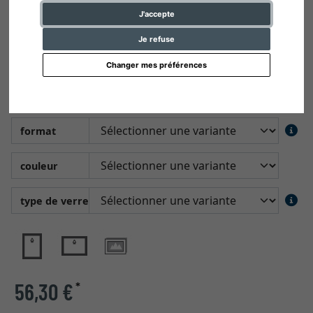
J'accepte
Je refuse
Changer mes préférences
Cadre Figari avec passe-partout
multiple
format
couleur
type de verre
56,30 €
*