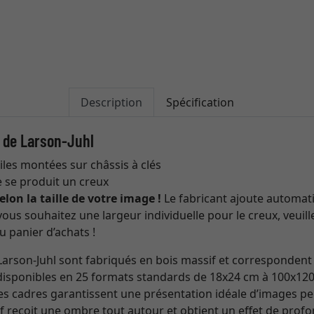
Description
Spécification
 de Larson-Juhl
oiles montées sur châssis à clés
e se produit un creux
on la taille de votre image !
Le fabricant ajoute automat
ous souhaitez une largeur individuelle pour le creux, veuill
u panier d’achats !
Larson-Juhl sont fabriqués en bois massif et correspondent
t disponibles en 25 formats standards de 18x24 cm à 100x12
 Les cadres garantissent une présentation idéale d’images p
if reçoit une ombre tout autour et obtient un effet de prof