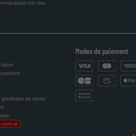
ecommandation très favo
Modes de paiement
vraison
questions
 générales de vente
on
lité
e contrat