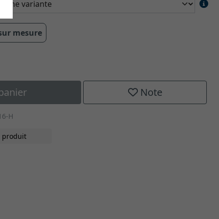
 sur mesure
panier
Note
16-H
 produit