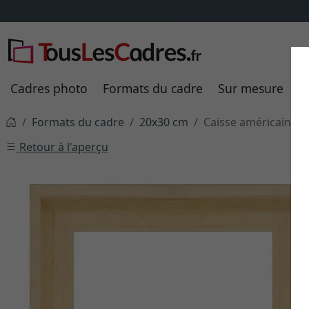
Cadres photo
Formats du cadre
Sur mesure
P
Formats du cadre
20x30 cm
Caisse américaine L
Retour à l'aperçu