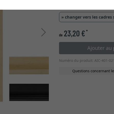
type de verre
» changer vers les cadres
23,20 €
*
Continuer
de
Ajouter au 
Numéro du produit: AIC-401-02
Questions concernant le