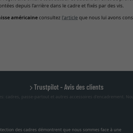
tées depuis l’arrière dans le cadre et fixés par des vis.
aisse américaine
consultez
l'article
que nous lui avons con
Trustpilot - Avis des clients
es: cadres, passe-partout et autres accessoires d'encadrement. Nou
 protection des cadres démontrent que nous sommes face à une