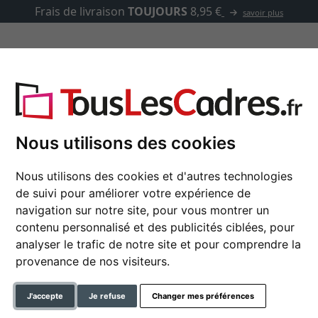
Frais de livraison
TOUJOURS
8,95 €
savoir plus
asse-partout
Marques
Accessoires
ech
Nous utilisons des cookies
Nous utilisons des cookies et d'autres technologies
Caisse américaine Le
de suivi pour améliorer votre expérience de
navigation sur notre site, pour vous montrer un
contenu personnalisé et des publicités ciblées, pour
analyser le trafic de notre site et pour comprendre la
format
provenance de nos visiteurs.
couleur
J'accepte
Je refuse
Changer mes préférences