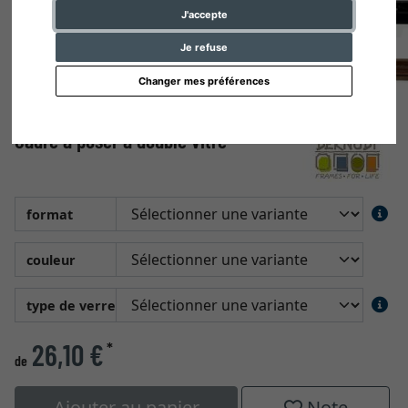
J'accepte
Je refuse
Changer mes préférences
Cadre à poser à double vitre
format
couleur
type de verre
26,10 €
*
de
Ajouter au panier
Note