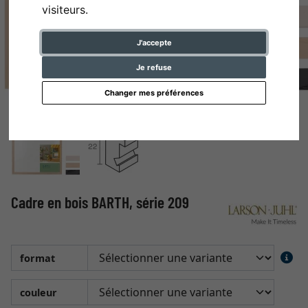
visiteurs.
J'accepte
Je refuse
Changer mes préférences
Cadre en bois BARTH, série 209
format
couleur