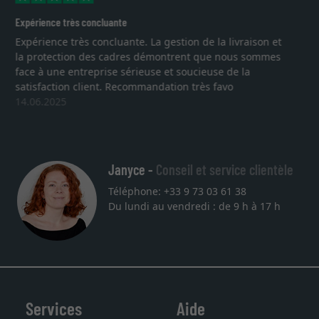
Excellent
e la livraison et
Je recherchais un cadre sur mesure pour
que nous sommes
lithographie, je suis tombée sur ce site. L
euse de la
qualité sont au rendez vous. Emballage p
ès favo
service et livraison dans les temps. J'esp
une autre commande. Merci.
27.05.2025
Janyce -
Conseil et service clientèle
Téléphone: +33 9 73 03 61 38
Du lundi au vendredi : de 9 h à 17 h
Services
Aide