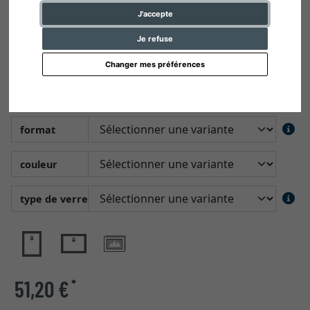
J'accepte
Je refuse
Changer mes préférences
Cadre avec passe-partout multiple
Antony
format
couleur
type de verre
51,20 €
*