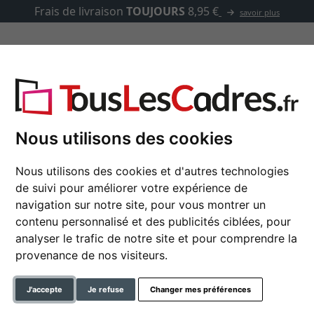
Frais de livraison
TOUJOURS
8,95 €
savoir plus
asse-partout
Marques
Accessoires
ina
Nous utilisons des cookies
Nous utilisons des cookies et d'autres technologies
de suivi pour améliorer votre expérience de
Cadre baroque Fioren
navigation sur notre site, pour vous montrer un
contenu personnalisé et des publicités ciblées, pour
analyser le trafic de notre site et pour comprendre la
format
provenance de nos visiteurs.
couleur
J'accepte
Je refuse
Changer mes préférences