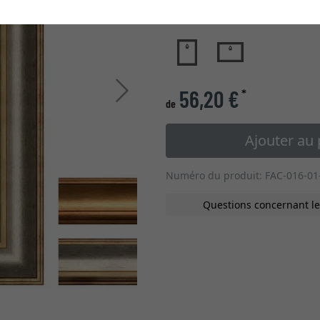
type de verre
Continuer
56,20 €
*
de
Ajouter au 
Numéro du produit: FAC-016-01
Questions concernant le