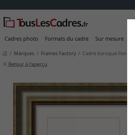
Cadres photo
Formats du cadre
Sur mesure
P
Marques
Frames Factory
Cadre baroque Fiorent
Retour à l'aperçu