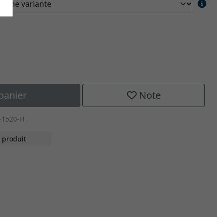
panier
Note
-1520-H
 produit