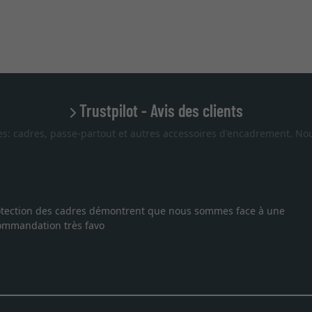
Trustpilot - Avis des clients
es: cadres, passe-partout et autres accessoires d'encadrement. Nou
 protection des cadres démontrent que nous sommes face à une
ecommandation très favo