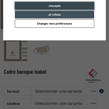
J'accepte
Je refuse
Changer mes préférences
Cadre baroque Isabel
format
couleur