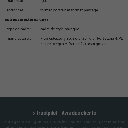
matériau:
2,00
accroches:
format portrait et format paysage
autres caractéristiques
type de cadre:
cadre de style baroque
manufacturer:
FramesFactory Sp. z o.o. Sp. K, ul. Forteczna 4, PL
32-086 Wegrzce,
framesfactory@gmx.eu
Trustpilot - Avis des clients
Le magasin en ligne pour tous les cadres: cadres, passe-partout
et autres accessoires d'encadrement. Nous livrons en France