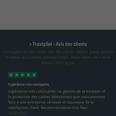
Trustpilot - Avis des clients
Le magasin en ligne pour tous les cadres: cadres, passe-partout
et autres accessoires d'encadrement. Nous livrons en France
depuis l'Allemagne.
ce très concluante
Excellent
nce très concluante. La gestion de la livraison et
Je recher
ection des cadres démontrent que nous sommes
lithograph
une entreprise sérieuse et soucieuse de la
qualité s
ction client. Recommandation très favo
service et
025
une autre