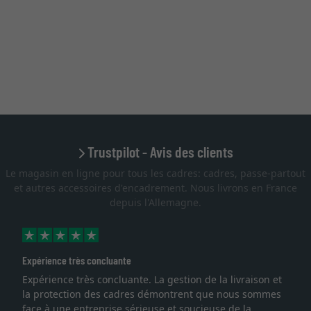
Trustpilot - Avis des clients
Le magasin en ligne pour tous les cadres: cadres, passe-partout
et autres accessoires d'encadrement. Nous livrons en France
depuis l'Allemagne.
Excellent
raison et
Je recherchais un cadre sur mesure pour une
s sommes
lithographie, je suis tombée sur ce site. Le choix e
 la
qualité sont au rendez vous. Emballage professio