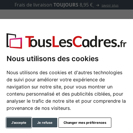
Frais de livraison
TOUJOURS
8,95 €
savoir plus
asse-partout
Marques
Accessoires
a
Nous utilisons des cookies
Nous utilisons des cookies et d'autres technologies
de suivi pour améliorer votre expérience de
Cadre baroque Olivia
navigation sur notre site, pour vous montrer un
contenu personnalisé et des publicités ciblées, pour
analyser le trafic de notre site et pour comprendre la
format
provenance de nos visiteurs.
couleur
J'accepte
Je refuse
Changer mes préférences