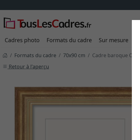
Cadres photo
Formats du cadre
Sur mesure
P
Formats du cadre
70x90 cm
Cadre baroque Olivi
Retour à l'aperçu