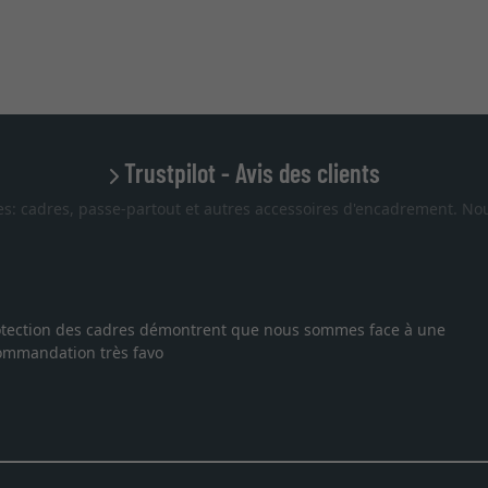
Trustpilot - Avis des clients
es: cadres, passe-partout et autres accessoires d'encadrement. Nou
 protection des cadres démontrent que nous sommes face à une
ecommandation très favo