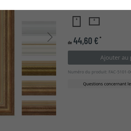
type de verre
Continuer
44,60 €
*
de
Ajouter au 
Numéro du produit: FAC-5101-0
Questions concernant le