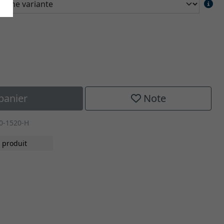
panier
Note
0-1520-H
 produit