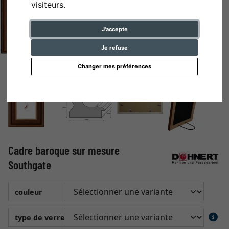
visiteurs.
J'accepte
Je refuse
Changer mes préférences
Cadre baroque sur mesure
Southgate
couleur
type de verre