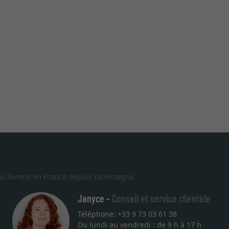
s livrons en France depuis l'Allemagne.
Janyce -
Conseil et service clientèle
Téléphone: +33 9 73 03 61 38
Du lundi au vendredi : de 9 h à 17 h