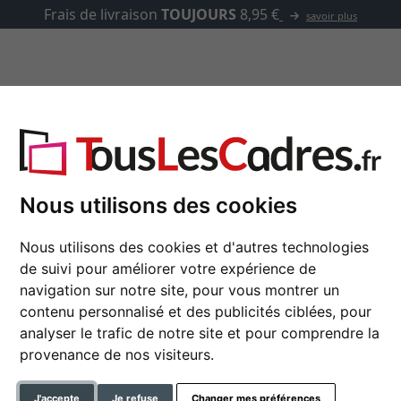
voir plus
asse-partout
Marques
Accessoires
flammable standard A1 Econ plat
Nous utilisons des cookies
Cadre certifié ininfl
Nous utilisons des cookies et d'autres technologies
de suivi pour améliorer votre expérience de
navigation sur notre site, pour vous montrer un
contenu personnalisé et des publicités ciblées, pour
format
analyser le trafic de notre site et pour comprendre la
provenance de nos visiteurs.
couleur
J'accepte
Je refuse
Changer mes préférences