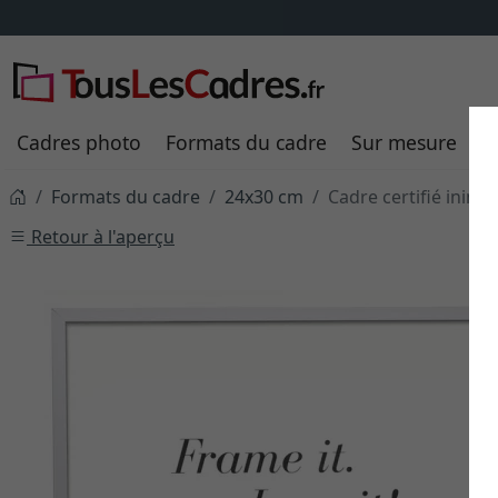
Frais de livraison
TOUJOURS
8,95 €
sa
Cadres photo
Formats du cadre
Sur mesure
P
Formats du cadre
24x30 cm
Cadre certifié inin
Retour à l'aperçu