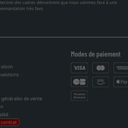
us sommes face à une
Je recherchais un cadre sur mesure pou
vous. Emballage professionnel, service
27.05.2025
Modes de paiement
vraison
questions
 générales de vente
on
lité
e contrat