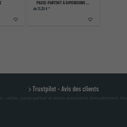
E
PASSE-PARTOUT À DIMENSIONS NON STANDARD
de 13,30 € *
Trustpilot - Avis des clients
es: cadres, passe-partout et autres accessoires d'encadrement. Nou
Excellent