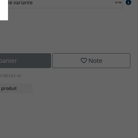
panier
Note
31801A1-H
 produit