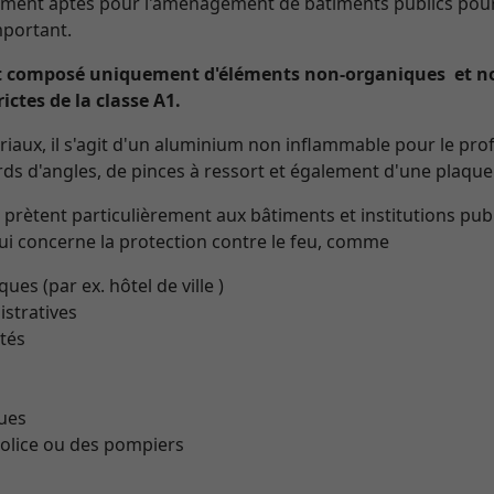
rement aptes pour l'aménagement de bâtiments publics pour 
mportant.
t composé uniquement d'éléments non-organiques et no
ictes de la classe A1.
iaux, il s'agit d'un aluminium non inflammable pour le profi
rds d'angles, de pinces à ressort et également d'une plaque d
prètent particulièrement aux bâtiments et institutions pub
qui concerne la protection contre le feu, comme
 (par ex. hôtel de ville )
tratives
tés
ues
ice ou des pompiers