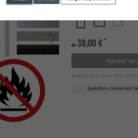
type de verre
Continuer
39,00 €
*
de
Ajouter au 
Numéro du produit: MIR-12021
Questions concernant le