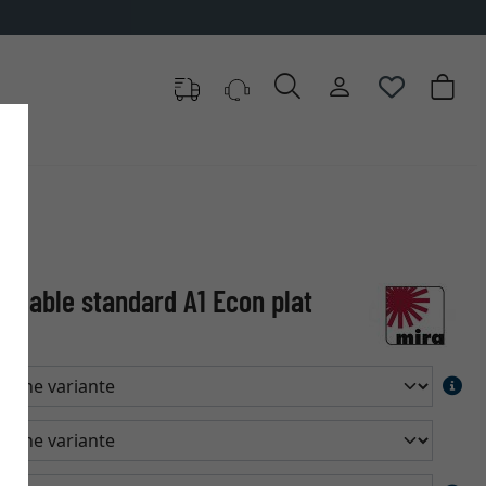
ammable standard A1 Econ plat