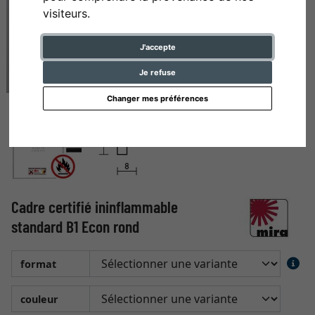
visiteurs.
J'accepte
Je refuse
Changer mes préférences
Cadre certifié ininflammable
standard B1 Econ rond
format
couleur