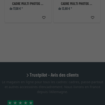
CADRE MULTI PHOTOS NARVIK POUR 4 PHOTOS
CADRE MULTI PHOTOS NARVIK POUR 3 PHOTOS
de 17,00 € *
de 13,80 € *
Trustpilot - Avis des clients
Le magasin en ligne pour tous les cadres: cadres, passe-partout
et autres accessoires d'encadrement. Nous livrons en France
depuis l'Allemagne.