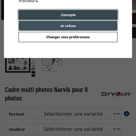
visiteurs.
J'accepte
Je refuse
Changer mes préférences
Cadre multi photos Narvik pour 8
photos
format
couleur