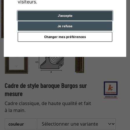
visiteurs.
J'accepte
Je refuse
Changer mes préférences
Cadre de style baroque Burgos sur
mesure
Cadre classique, de haute qualité et fait
à la main.
couleur