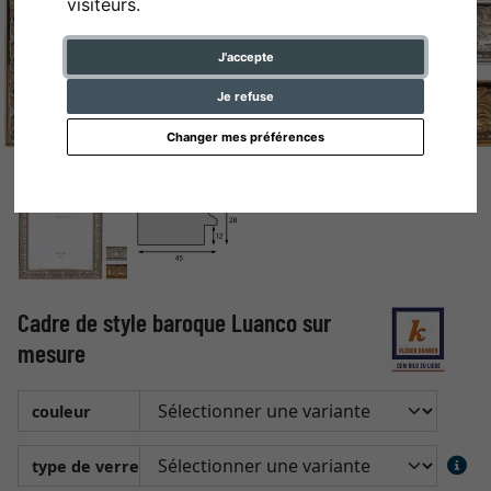
visiteurs.
J'accepte
Je refuse
Changer mes préférences
Cadre de style baroque Luanco sur
mesure
couleur
type de verre