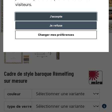
visiteurs.
J'accepte
Je refuse
Changer mes préférences
Cadre de style baroque Rémelfing
sur mesure
couleur
type de verre