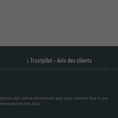
Trustpilot - Avis des clients
es: cadres, passe-partout et autres accessoires d'encadrement. Nou
 protection des cadres démontrent que nous sommes face à une
ecommandation très favo