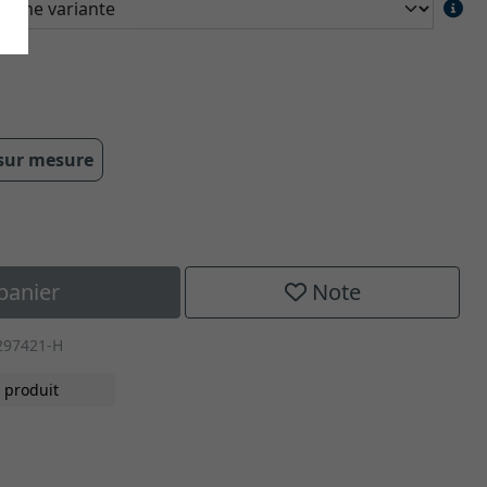
 sur mesure
panier
Note
297421-H
 produit