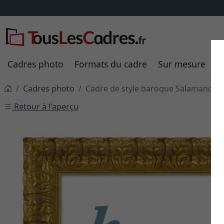
Cadres photo
Formats du cadre
Sur mesure
P
Cadres photo
Cadre de style baroque Salamanca
Retour à l'aperçu