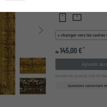
type de verre
Continuer
» changer vers les cadres
145,00 €
*
de
Ajouter au 
Numéro du produit: KGE-92748
Questions concernant le