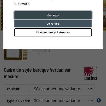
visiteurs.
J'accepte
Je refuse
Changer mes préférences
Cadre de style baroque Verdun sur
mesure
couleur
type de verre