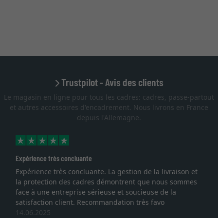
Trustpilot - Avis des clients
Le magasin en ligne pour tous les cadres: cadres, passe-partout
et autres accessoires d'encadrement. Nous livrons en France
depuis l'Allemagne.
ence très concluante
Excellent
ience très concluante. La gestion de la livraison et
Je rech
otection des cadres démontrent que nous sommes
lithogra
à une entreprise sérieuse et soucieuse de la
qualité
faction client. Recommandation très favo
service 
.2025
une aut