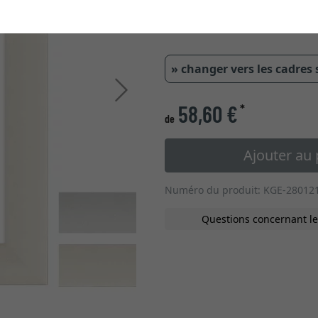
» changer vers les cadres
Continuer
58,60 €
*
de
Ajouter au 
Numéro du produit: KGE-28012
Questions concernant le