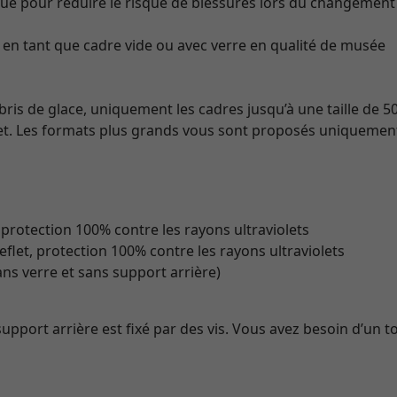
iqué pour réduire le risque de blessures lors du changement 
i en tant que cadre vide ou avec verre en qualité de musée
 bris de glace, uniquement les cadres jusqu’à une taille de 5
et. Les formats plus grands vous sont proposés uniquement 
 protection 100% contre les rayons ultraviolets
eflet, protection 100% contre les rayons ultraviolets
ans verre et sans support arrière)
support arrière est fixé par des vis. Vous avez besoin d’un t