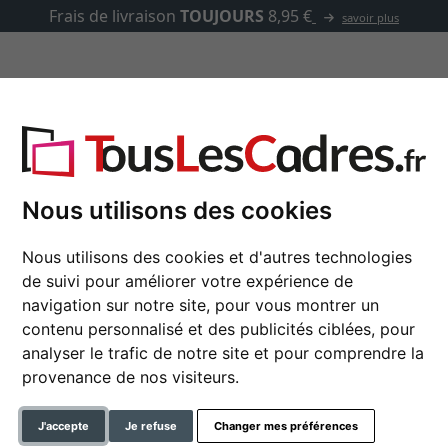
Frais de livraison
TOUJOURS
8,95 €
savoir plus
asse-partout
Marques
Accessoires
e
Nous utilisons des cookies
Nous utilisons des cookies et d'autres technologies
Cadre en aluminium G
de suivi pour améliorer votre expérience de
navigation sur notre site, pour vous montrer un
contenu personnalisé et des publicités ciblées, pour
analyser le trafic de notre site et pour comprendre la
couleur
provenance de nos visiteurs.
type de verre
J'accepte
Je refuse
Changer mes préférences