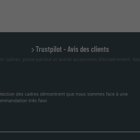
Trustpilot - Avis des clients
es: cadres, passe-partout et autres accessoires d'encadrement. Nou
 protection des cadres démontrent que nous sommes face à une
ecommandation très favo