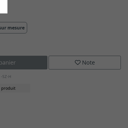
 sur mesure
panier
Note
1-SZ-H
 produit