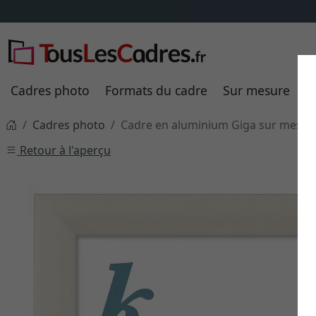
Cadres photo
Formats du cadre
Sur mesure
P
Cadres photo
Cadre en aluminium Giga sur mesur
Retour à l'aperçu