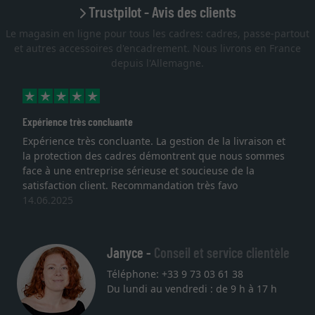
Trustpilot - Avis des clients
Le magasin en ligne pour tous les cadres: cadres, passe-partout
et autres accessoires d'encadrement. Nous livrons en France
depuis l'Allemagne.
Excellent
livraison et
Je recherchais un cadre sur mesure pour une
nous sommes
lithographie, je suis tombée sur ce site. Le choi
de la
qualité sont au rendez vous. Emballage profes
o
service et livraison dans les temps. J'espère re
une autre commande. Merci.
27.05.2025
Janyce -
Conseil et service clientèle
Téléphone: +33 9 73 03 61 38
Du lundi au vendredi : de 9 h à 17 h