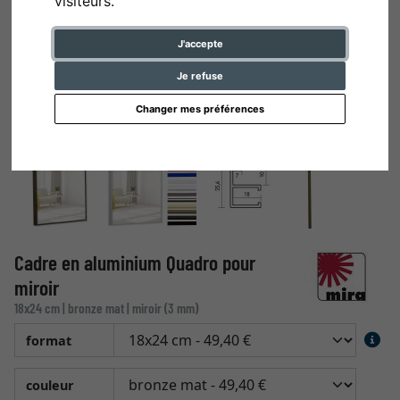
visiteurs.
J'accepte
Je refuse
Changer mes préférences
Cadre en aluminium Quadro pour
miroir
18x24 cm | bronze mat | miroir (3 mm)
format
couleur