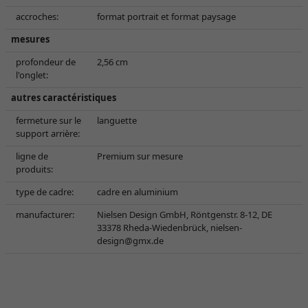
accroches:
format portrait et format paysage
mesures
profondeur de
2,56 cm
l'onglet:
autres caractéristiques
fermeture sur le
languette
support arrière:
ligne de
Premium sur mesure
produits:
type de cadre:
cadre en aluminium
manufacturer:
Nielsen Design GmbH, Röntgenstr. 8-12, DE
33378 Rheda-Wiedenbrück,
nielsen-
design@gmx.de