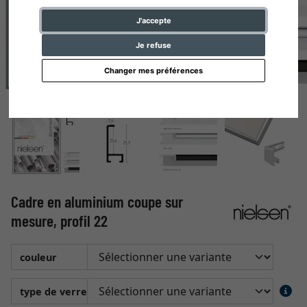
J'accepte
Je refuse
Changer mes préférences
Cadre en aluminium coupe sur
mesure, profil 22
couleur
type de verre