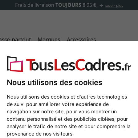
✓
500 000 articles au choix
asse-partout
Marques
Accessoires
mesure, profil 225
Nous utilisons des cookies
Cadre en aluminium c
Nous utilisons des cookies et d'autres technologies
de suivi pour améliorer votre expérience de
couleur
navigation sur notre site, pour vous montrer un
contenu personnalisé et des publicités ciblées, pour
type de verre
analyser le trafic de notre site et pour comprendre la
provenance de nos visiteurs.