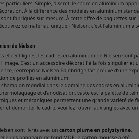
es particuliers. Simple, discret, le cadre en aluminium appo
écoration. À la différence des modèles en aluminium standa
 sont fabriqués sur mesure. À cette offre de baguettes sur
Découvrez ce matériau unique - Nielsen, c'est l'aluminium à s
mium de Nielsen
es et rectilignes, les cadres en aluminium de Nielsen sont p
’image. C’est un accessoire décoratif à la fois singulier et u
ence, l’entreprise Nielsen Bainbridge fait preuve d’une expe
ion de profilés en aluminium.
st champion mondial dans le domaine des cadres en alumin
hermolaquage et d’anodisation, vaste est la palette de teint
imiques et mécaniques permettent une grande variété de fin
 et démonter le cadre, veuillez l’ouvrir aux angles avec un
elsen sont livrés avec un
carton plume en polystyrène
.
celle des panneaux de fond MDF, le carton mousse a été