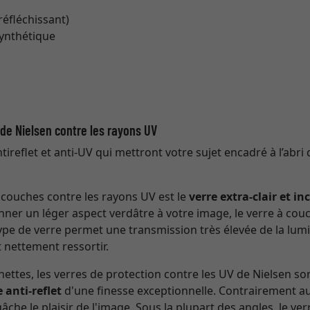
 réfléchissant)
synthétique
t de Nielsen contre les rayons UV
ireflet et anti-UV qui mettront votre sujet encadré à l’abri 
à couches contre les rayons UV est le
verre extra-clair et in
nner un léger aspect verdâtre à votre image, le verre à couc
 type de verre permet une transmission très élevée de la lumi
 nettement ressortir.
ettes, les verres de protection contre les UV de Nielsen so
 anti-reflet
d'une finesse exceptionnelle. Contrairement au 
che le plaisir de l'image. Sous la plupart des angles, le v