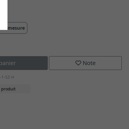
 cm
 sur mesure
panier
Note
-1-SZ-H
 produit