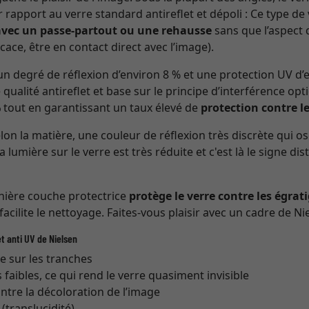
r rapport au verre standard antireflet et dépoli : Ce type de
avec un passe-partout ou une rehausse
sans que l’aspect 
cace, être en contact direct avec l’image).
n degré de réflexion d’environ 8 % et une protection UV d
 qualité antireflet et base sur le principe d’interférence opt
%
tout en garantissant un taux élevé de
protection contre l
n la matière, une couleur de réflexion très discrète qui os
la lumière sur le verre est très réduite et c'est là le signe di
rnière couche protectrice
protège le verre contre les égrat
 facilite le nettoyage. Faites-vous plaisir avec un cadre de Nie
t anti UV de Nielsen
re sur les tranches
s faibles, ce qui rend le verre quasiment invisible
ntre la décoloration de l’image
translucidité)