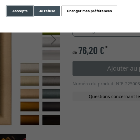
J'accepte
Je refuse
Changer mes préférences
0,55 cm
0,85
» changer vers les cadres
Continuer
76,20 €
*
de
Ajouter au 
Numéro du produit: NIE-225003
Questions concernant le