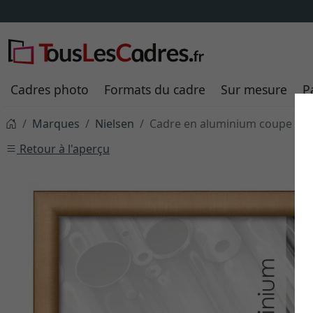
Cadres photo
Formats du cadre
Sur mesure
P
Marques
Nielsen
Cadre en aluminium coupe sur 
Retour à l'aperçu