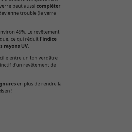
 verre peut aussi
compléter
devienne trouble (le verre
’environ 45%. Le revêtement
ique, ce qui réduit
l'indice
es rayons UV
.
cille entre un ton verdâtre
stinctif d’un revêtement de
ignures
en plus de rendre la
lsen !