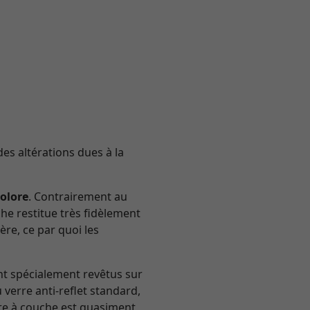
des altérations dues à la
colore
. Contrairement au
he restitue très fidèlement
ère, ce par quoi les
nt spécialement revêtus sur
verre anti-reflet standard,
erre à couche est quasiment