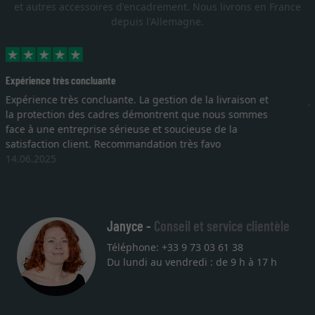
et autres accessoires d'encadrement. Nous livrons en France
depuis l'Allemagne.
Excellent
Je recherchais un cadre sur mesure pour une
lithographie, je suis tombée sur ce site. Le choix et la
qualité sont au rendez vous. Emballage professionnel,
service et livraison dans les temps. J'espère revenir pour
une autre commande. Merci.
27.05.2025
Janyce -
Conseil et service clientèle
Téléphone: +33 9 73 03 61 38
Du lundi au vendredi : de 9 h à 17 h