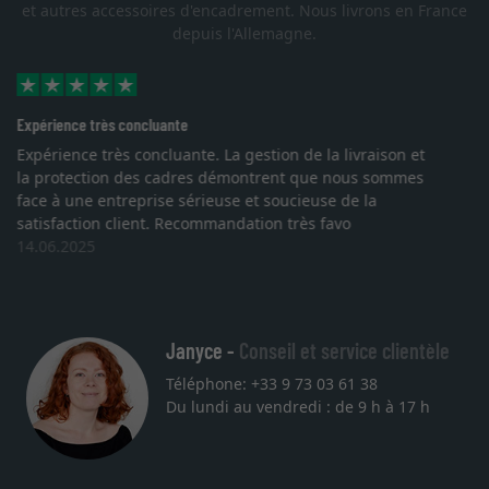
et autres accessoires d'encadrement. Nous livrons en France
depuis l'Allemagne.
Excellent
Je recherchais un cadre sur mesure pour une
lithographie, je suis tombée sur ce site. Le choix et la
qualité sont au rendez vous. Emballage professionnel,
service et livraison dans les temps. J'espère revenir pour
une autre commande. Merci.
27.05.2025
Janyce -
Conseil et service clientèle
Téléphone: +33 9 73 03 61 38
Du lundi au vendredi : de 9 h à 17 h