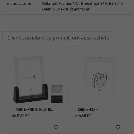
manufacturer:
Deknudt Frames N.V., Breestraat 31A, BE 8540
Deerlijk ,
deknudt@gmx.eu
Clients, achetant ce produit, ont aussi acheté
PORTE-PHOTO RUSTIQUE VERTICAL
CADRE-CLIP
de 12,60 € *
de 4,40 € *