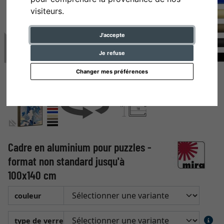
visiteurs.
J'accepte
Je refuse
Changer mes préférences
Cadre en aluminium pour puzzles -
format non standard jusqu'à
100x140 cm
couleur
type de verre