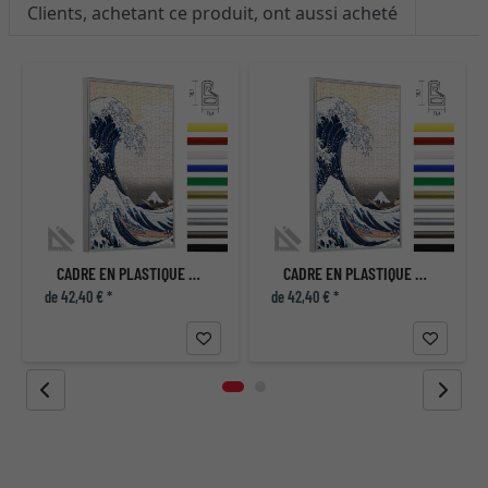
Clients, achetant ce produit, ont aussi acheté
r
CADRE EN PLASTIQUE POUR PUZZLES - FORMAT NON STANDARD JUSQU'À 100X100 CM
CADRE EN PLASTIQUE POUR PUZZLES - FORMAT NON STANDARD JUSQU'À 100X100 CM
de 42,40 € *
de 42,40 € *