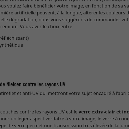
s voulez faire bénéficier votre image, en fonction de sa va
ière artificielle peuvent, à la longue, altérer les couleurs
 telle dégradation, nous vous suggérons de commander vo
Premium. Vous avez le choix entre :
 réfléchissant)
synthétique
t de Nielsen contre les rayons UV
ireflet et anti-UV qui mettront votre sujet encadré à l’abri 
à couches contre les rayons UV est le
verre extra-clair et in
nner un léger aspect verdâtre à votre image, le verre à couc
 type de verre permet une transmission très élevée de la lumi