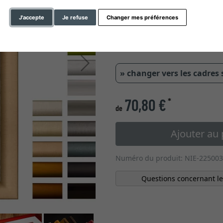
type de verre
J'accepte
Je refuse
Changer mes préférences
0,55 cm
0,85
Continuer
» changer vers les cadres
70,80 €
*
de
Ajouter au 
Numéro du produit: NIE-225003
Questions concernant le