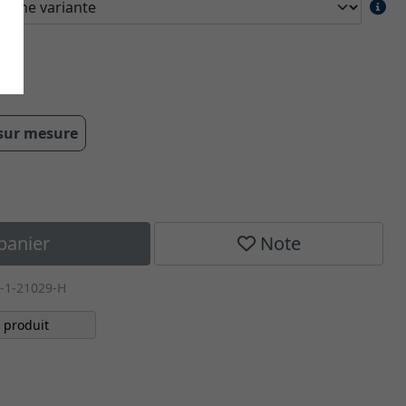
 cm
 sur mesure
panier
Note
-1-21029-H
 produit