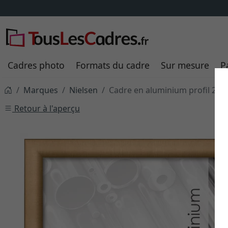
Cadres photo
Formats du cadre
Sur mesure
P
Marques
Nielsen
Cadre en aluminium profil 225
Retour à l'aperçu