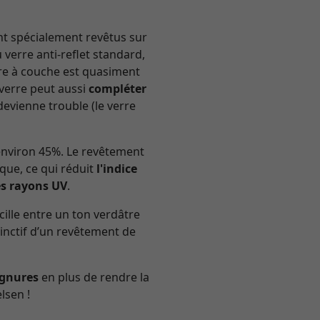
nt spécialement revêtus sur
verre anti-reflet standard,
erre à couche est quasiment
 verre peut aussi
compléter
devienne trouble (le verre
’environ 45%. Le revêtement
ique, ce qui réduit
l'indice
es rayons UV
.
cille entre un ton verdâtre
stinctif d’un revêtement de
ignures
en plus de rendre la
lsen !