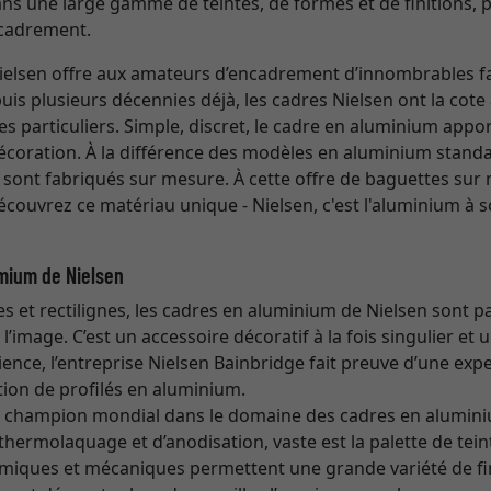
ns une large gamme de teintes, de formes et de finitions, 
ncadrement.
Nielsen offre aux amateurs d’encadrement d’innombrables 
is plusieurs décennies déjà, les cadres Nielsen ont la cote
es particuliers. Simple, discret, le cadre en aluminium appo
écoration. À la différence des modèles en aluminium standa
 sont fabriqués sur mesure. À cette offre de baguettes sur
Découvrez ce matériau unique - Nielsen, c'est l'aluminium à s
mium de Nielsen
es et rectilignes, les cadres en aluminium de Nielsen sont p
’image. C’est un accessoire décoratif à la fois singulier et u
ence, l’entreprise Nielsen Bainbridge fait preuve d’une expe
ion de profilés en aluminium.
st champion mondial dans le domaine des cadres en alumin
hermolaquage et d’anodisation, vaste est la palette de teint
imiques et mécaniques permettent une grande variété de fin