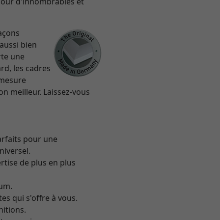
pour d'innombrables et
façons
 aussi bien
rte une
rd, les cadres
 mesure
on meilleur. Laissez-vous
arfaits pour une
niversel.
rtise de plus en plus
ium.
es qui s'offre à vous.
itions.