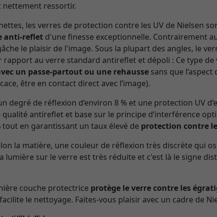
 nettement ressortir.
ettes, les verres de protection contre les UV de Nielsen so
 anti-reflet
d'une finesse exceptionnelle. Contrairement au 
che le plaisir de l'image. Sous la plupart des angles, le v
r rapport au verre standard antireflet et dépoli : Ce type de
avec un passe-partout ou une rehausse
sans que l’aspect 
cace, être en contact direct avec l’image).
n degré de réflexion d’environ 8 % et une protection UV d
 qualité antireflet et base sur le principe d’interférence opt
%
tout en garantissant un taux élevé de
protection contre l
n la matière, une couleur de réflexion très discrète qui os
la lumière sur le verre est très réduite et c'est là le signe di
rnière couche protectrice
protège le verre contre les égrat
 facilite le nettoyage. Faites-vous plaisir avec un cadre de Nie