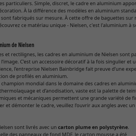
es particuliers. Simple, discret, le cadre en aluminium appo
écoration. À la différence des modèles en aluminium standa
 sont fabriqués sur mesure. À cette offre de baguettes sur
Découvrez ce matériau unique - Nielsen, c'est l'aluminium à s
mium de Nielsen
es et rectilignes, les cadres en aluminium de Nielsen sont p
’image. C’est un accessoire décoratif à la fois singulier et u
ence, l’entreprise Nielsen Bainbridge fait preuve d’une expe
ion de profilés en aluminium.
st champion mondial dans le domaine des cadres en alumin
hermolaquage et d’anodisation, vaste est la palette de teint
imiques et mécaniques permettent une grande variété de fin
 et démonter le cadre, veuillez l’ouvrir aux angles avec un
elsen sont livrés avec un
carton plume en polystyrène
.
celle des panneaux de fond MDF, le carton mousse a été