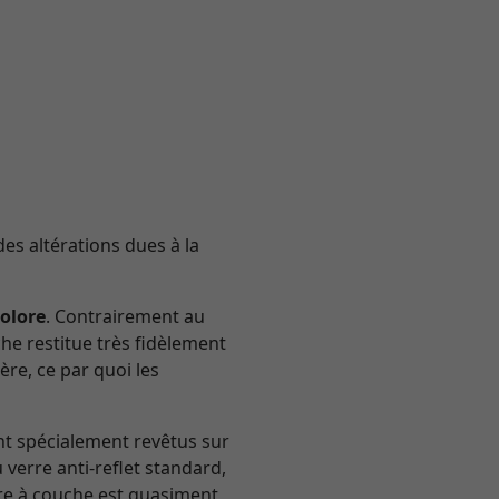
des altérations dues à la
colore
. Contrairement au
he restitue très fidèlement
ère, ce par quoi les
nt spécialement revêtus sur
verre anti-reflet standard,
erre à couche est quasiment