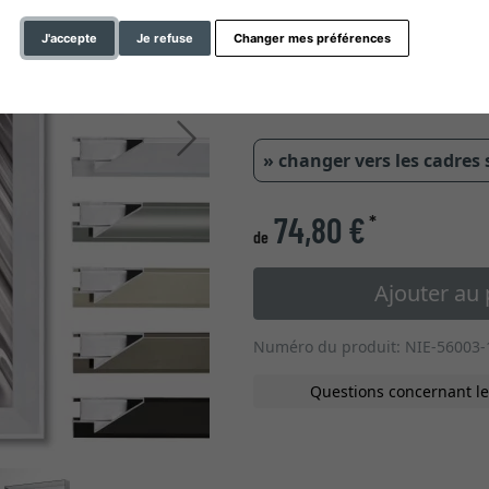
type de verre
J'accepte
Je refuse
Changer mes préférences
1,55 cm
Continuer
» changer vers les cadres
74,80 €
*
de
Ajouter au 
Numéro du produit: NIE-56003-
Questions concernant le