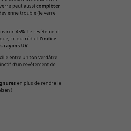
 verre peut aussi
compléter
devienne trouble (le verre
’environ 45%. Le revêtement
ique, ce qui réduit
l'indice
es rayons UV
.
cille entre un ton verdâtre
stinctif d’un revêtement de
ignures
en plus de rendre la
lsen !