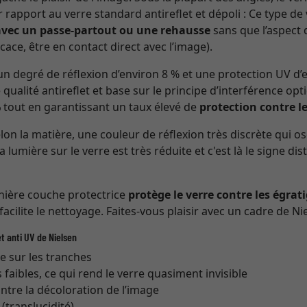
r rapport au verre standard antireflet et dépoli : Ce type de
avec un passe-partout ou une rehausse
sans que l’aspect 
cace, être en contact direct avec l’image).
n degré de réflexion d’environ 8 % et une protection UV d
 qualité antireflet et base sur le principe d’interférence opt
%
tout en garantissant un taux élevé de
protection contre l
n la matière, une couleur de réflexion très discrète qui os
la lumière sur le verre est très réduite et c'est là le signe di
rnière couche protectrice
protège le verre contre les égrat
 facilite le nettoyage. Faites-vous plaisir avec un cadre de Nie
t anti UV de Nielsen
re sur les tranches
s faibles, ce qui rend le verre quasiment invisible
ntre la décoloration de l’image
translucidité)