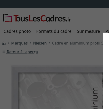
Cadres photo
Formats du cadre
Sur mesure
P
Marques
Nielsen
Cadre en aluminium profil 56
Retour à l'aperçu