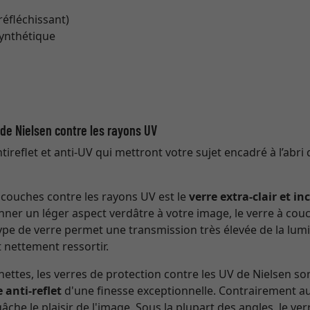
 réfléchissant)
synthétique
t de Nielsen contre les rayons UV
ireflet et anti-UV qui mettront votre sujet encadré à l’abri 
à couches contre les rayons UV est le
verre extra-clair et in
nner un léger aspect verdâtre à votre image, le verre à couc
 type de verre permet une transmission très élevée de la lumi
 nettement ressortir.
ettes, les verres de protection contre les UV de Nielsen so
 anti-reflet
d'une finesse exceptionnelle. Contrairement au 
che le plaisir de l'image. Sous la plupart des angles, le v