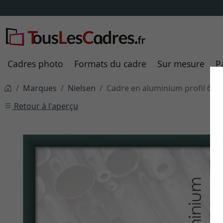
Cadres photo
Formats du cadre
Sur mesure
P
Marques
Nielsen
Cadre en aluminium profil 62
Retour à l'aperçu