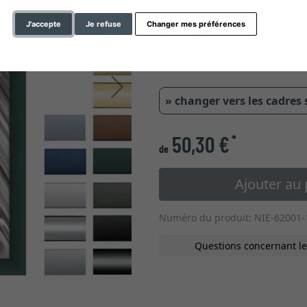
type de verre
J'accepte
Je refuse
Changer mes préférences
0,77 cm
1,35
Continuer
» changer vers les cadres
50,30 €
*
de
Ajouter au 
Numéro du produit: NIE-62001-
Questions concernant le