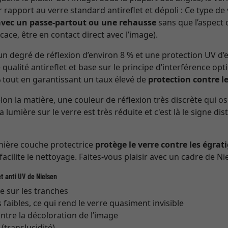
r rapport au verre standard antireflet et dépoli : Ce type de
avec un passe-partout ou une rehausse
sans que l’aspect 
cace, être en contact direct avec l’image).
n degré de réflexion d’environ 8 % et une protection UV d
 qualité antireflet et base sur le principe d’interférence opt
%
tout en garantissant un taux élevé de
protection contre l
n la matière, une couleur de réflexion très discrète qui os
la lumière sur le verre est très réduite et c'est là le signe di
rnière couche protectrice
protège le verre contre les égrat
 facilite le nettoyage. Faites-vous plaisir avec un cadre de Nie
t anti UV de Nielsen
re sur les tranches
s faibles, ce qui rend le verre quasiment invisible
ntre la décoloration de l’image
translucidité)