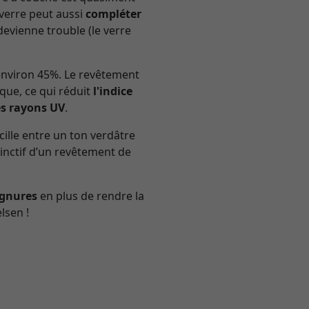
 verre peut aussi
compléter
devienne trouble (le verre
’environ 45%. Le revêtement
ique, ce qui réduit
l'indice
es rayons UV
.
cille entre un ton verdâtre
stinctif d’un revêtement de
ignures
en plus de rendre la
lsen !