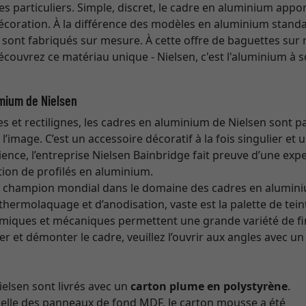
es particuliers. Simple, discret, le cadre en aluminium appo
écoration. À la différence des modèles en aluminium standa
 sont fabriqués sur mesure. À cette offre de baguettes sur
Découvrez ce matériau unique - Nielsen, c'est l'aluminium à s
mium de Nielsen
es et rectilignes, les cadres en aluminium de Nielsen sont p
’image. C’est un accessoire décoratif à la fois singulier et u
ence, l’entreprise Nielsen Bainbridge fait preuve d’une expe
ion de profilés en aluminium.
st champion mondial dans le domaine des cadres en alumin
hermolaquage et d’anodisation, vaste est la palette de teint
imiques et mécaniques permettent une grande variété de fin
 et démonter le cadre, veuillez l’ouvrir aux angles avec un
elsen sont livrés avec un
carton plume en polystyrène
.
celle des panneaux de fond MDF, le carton mousse a été