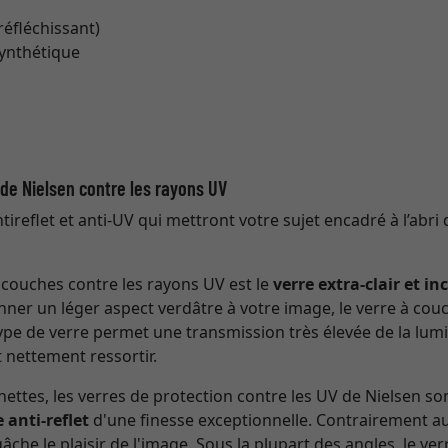
 réfléchissant)
synthétique
t de Nielsen contre les rayons UV
ireflet et anti-UV qui mettront votre sujet encadré à l’abri 
à couches contre les rayons UV est le
verre extra-clair et in
nner un léger aspect verdâtre à votre image, le verre à couc
 type de verre permet une transmission très élevée de la lumi
 nettement ressortir.
ettes, les verres de protection contre les UV de Nielsen so
 anti-reflet
d'une finesse exceptionnelle. Contrairement au 
che le plaisir de l'image. Sous la plupart des angles, le v