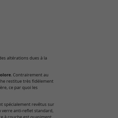
des altérations dues à la
colore
. Contrairement au
he restitue très fidèlement
ère, ce par quoi les
nt spécialement revêtus sur
verre anti-reflet standard,
erre à couche est quasiment