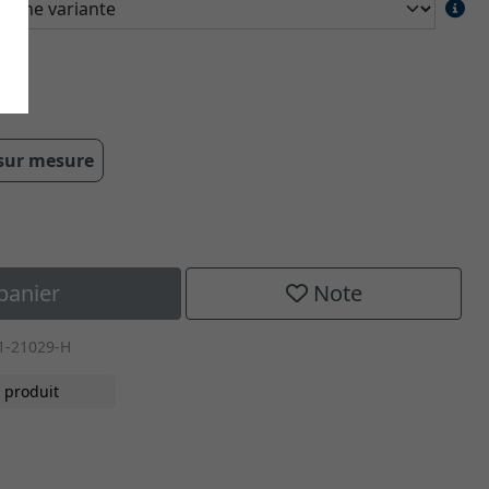
 cm
 sur mesure
panier
Note
1-21029-H
 produit