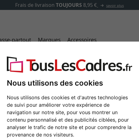
✓
500 000 articles au choix
asse-partout
Marques
Accessoires
inium profil 71
Nous utilisons des cookies
Cadre en aluminium pr
Nous utilisons des cookies et d'autres technologies
de suivi pour améliorer votre expérience de
format
navigation sur notre site, pour vous montrer un
contenu personnalisé et des publicités ciblées, pour
couleur
analyser le trafic de notre site et pour comprendre la
provenance de nos visiteurs.