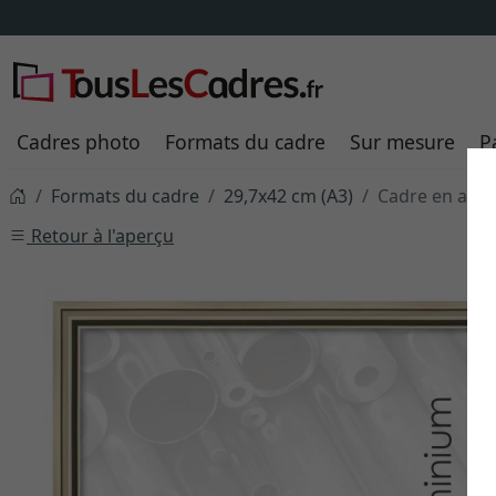
Cadres photo
Formats du cadre
Sur mesure
P
Formats du cadre
29,7x42 cm (A3)
Cadre en alum
Retour à l'aperçu