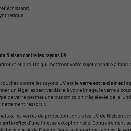
 réfléchissant)
synthétique
t de Nielsen contre les rayons UV
ireflet et anti-UV qui mettront votre sujet encadré à l’abri 
à couches contre les rayons UV est le
verre extra-clair et in
nner un léger aspect verdâtre à votre image, le verre à couc
 type de verre permet une transmission très élevée de la lumi
 nettement ressortir.
ettes, les verres de protection contre les UV de Nielsen so
 anti-reflet
d'une finesse exceptionnelle. Contrairement au 
che le plaisir de l'image. Sous la plupart des angles, le v