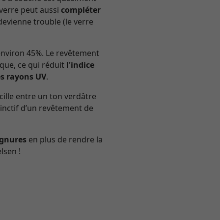
 verre peut aussi
compléter
devienne trouble (le verre
’environ 45%. Le revêtement
ique, ce qui réduit
l'indice
es rayons UV
.
cille entre un ton verdâtre
stinctif d’un revêtement de
ignures
en plus de rendre la
lsen !