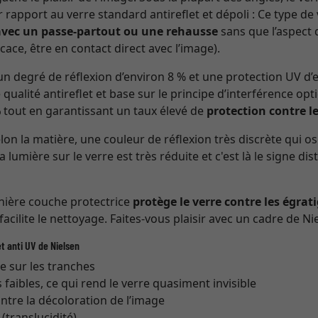
r rapport au verre standard antireflet et dépoli : Ce type de
avec un passe-partout ou une rehausse
sans que l’aspect 
cace, être en contact direct avec l’image).
n degré de réflexion d’environ 8 % et une protection UV d
 qualité antireflet et base sur le principe d’interférence opt
%
tout en garantissant un taux élevé de
protection contre l
n la matière, une couleur de réflexion très discrète qui os
la lumière sur le verre est très réduite et c'est là le signe di
rnière couche protectrice
protège le verre contre les égrat
 facilite le nettoyage. Faites-vous plaisir avec un cadre de Nie
t anti UV de Nielsen
re sur les tranches
s faibles, ce qui rend le verre quasiment invisible
ntre la décoloration de l’image
translucidité)