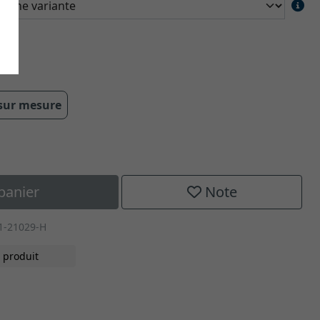
 sur mesure
panier
Note
1-21029-H
 produit