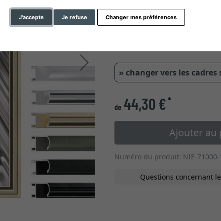
type de verre
J'accepte
Je refuse
Changer mes préférences
2,54 cm
Continuer
» changer vers les cadres
44,30 €
*
de
Ajouter au 
Numéro du produit: NIE-71000-
Questions concernant le