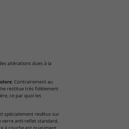
des altérations dues à la
colore
. Contrairement au
he restitue très fidèlement
ère, ce par quoi les
nt spécialement revêtus sur
verre anti-reflet standard,
erre à couche est quasiment