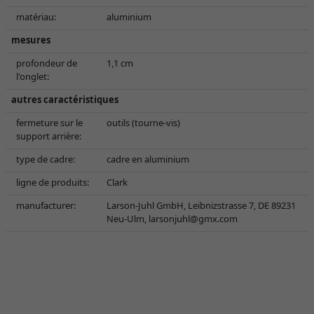
matériau:
aluminium
mesures
profondeur de
1,1 cm
l'onglet:
autres caractéristiques
fermeture sur le
outils (tourne-vis)
support arrière:
type de cadre:
cadre en aluminium
ligne de produits:
Clark
manufacturer:
Larson-Juhl GmbH, Leibnizstrasse 7, DE 89231
Neu-Ulm,
larsonjuhl@gmx.com