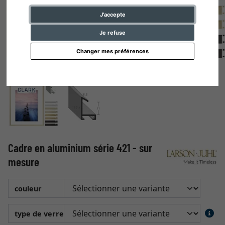
J'accepte
Je refuse
Changer mes préférences
Cadre en aluminium série 421 - sur
mesure
couleur
type de verre