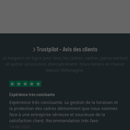
Trustpilot - Avis des clients
Le magasin en ligne pour tous les cadres: cadres, passe-partout
et autres accessoires d'encadrement. Nous livrons en France
depuis l'Allemagne.
Expérience très concluante
Expérience très concluante. La gestion de la livraison et
la protection des cadres démontrent que nous sommes
face à une entreprise sérieuse et soucieuse de la
satisfaction client. Recommandation très favo
14.06.2025