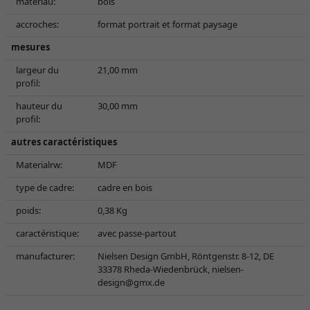
matériau:
bois
accroches:
format portrait et format paysage
mesures
largeur du
21,00 mm
profil:
hauteur du
30,00 mm
profil:
autres caractéristiques
Materialrw:
MDF
type de cadre:
cadre en bois
poids:
0,38 Kg
caractéristique:
avec passe-partout
manufacturer:
Nielsen Design GmbH, Röntgenstr. 8-12, DE
33378 Rheda-Wiedenbrück,
nielsen-
design@gmx.de