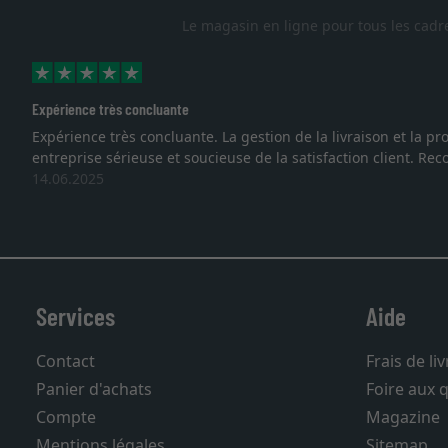
Le magasin en ligne pour tous les cadr
ion de la livraison et la protection des cadres démontrent que no
la satisfaction client. Recommandation très favo
Services
Aide
Contact
Frais de li
Panier d'achats
Foire aux 
Compte
Magazine
Mentions légales
Sitemap