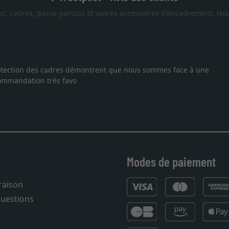
es: cadres, passe-partout et autres accessoires d'encadrement. Nou
Excellent
us sommes face à une
Je recherchais un cadre sur mesure pou
vous. Emballage professionnel, service
27.05.2025
Modes de paiement
vraison
questions