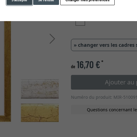
J'accepte
Je refuse
Changer mes préférences
type de verre
Continuer
» changer vers les cadres
16,70 €
*
de
Ajouter au 
Numéro du produit: MIR-51009
Questions concernant le