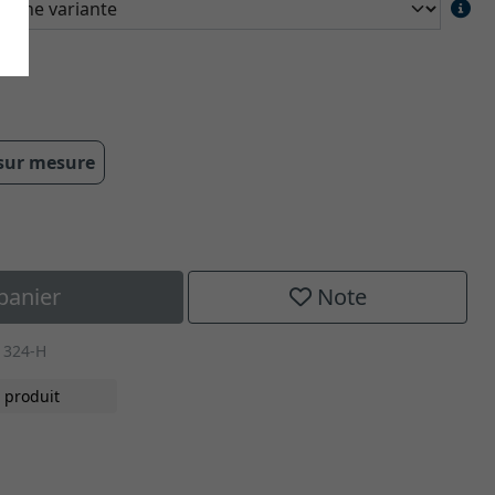
 sur mesure
panier
Note
1324-H
 produit