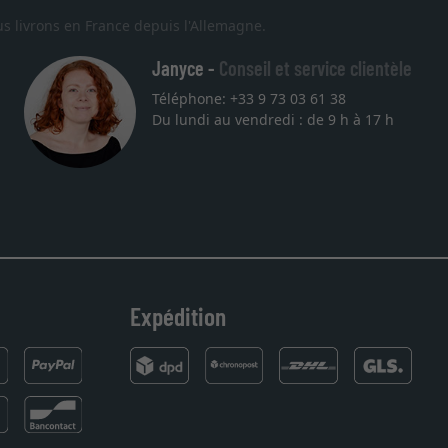
s livrons en France depuis l'Allemagne.
Janyce -
Conseil et service clientèle
Téléphone: +33 9 73 03 61 38
Du lundi au vendredi : de 9 h à 17 h
r une lithographie, je suis tombée sur ce site. Le choix et la qual
 et livraison dans les temps. J'espère revenir pour une autre com
Expédition