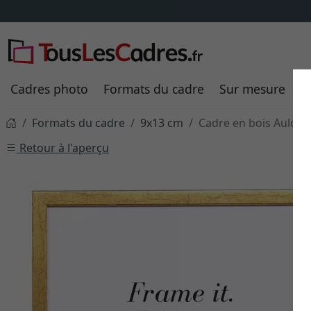
Frais de livraison
TOUJOURS
8,95 €
sa
Cadres photo
Formats du cadre
Sur mesure
P
Formats du cadre
9x13 cm
Cadre en bois Aulon
Retour à l'aperçu