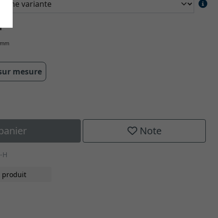
0 mm
 sur mesure
panier
Note
1-H
 produit