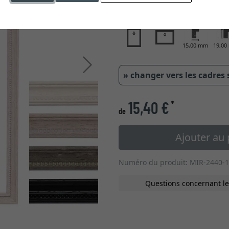
type de verre
15,00 mm
19,0
Continuer
» changer vers les cadres
15,40 €
*
de
Ajouter au 
Numéro du produit: MIR-2440-
Questions concernant le