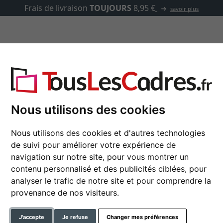
Frais de livraison
TOUJOURS
8,95 €
savoir plus
asse-partout
Marques
Accessoires
Nous utilisons des cookies
Nous utilisons des cookies et d'autres technologies
Cadre en bois Auray
de suivi pour améliorer votre expérience de
navigation sur notre site, pour vous montrer un
contenu personnalisé et des publicités ciblées, pour
format
analyser le trafic de notre site et pour comprendre la
provenance de nos visiteurs.
couleur
J'accepte
Je refuse
Changer mes préférences