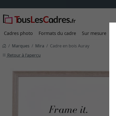
Cadres photo
Formats du cadre
Sur mesure
P
Marques
Mira
Cadre en bois Auray
Retour à l'aperçu