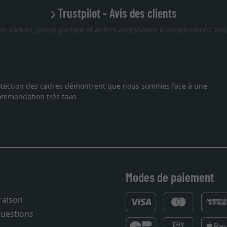
Trustpilot - Avis des clients
es: cadres, passe-partout et autres accessoires d'encadrement. Nou
otection des cadres démontrent que nous sommes face à une
mmandation très favo
Modes de paiement
vraison
questions