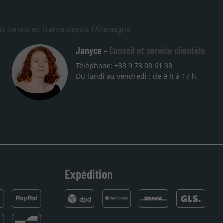
s livrons en France depuis l'Allemagne.
Janyce -
Conseil et service clientèle
Téléphone: +33 9 73 03 61 38
Excellent
Du lundi au vendredi : de 9 h à 17 h
Je recherchais un cadre sur mesure pour une lithographie, je suis t
vous. Emballage professionnel, service et livraison dans les temps
27.05.2025
Expédition