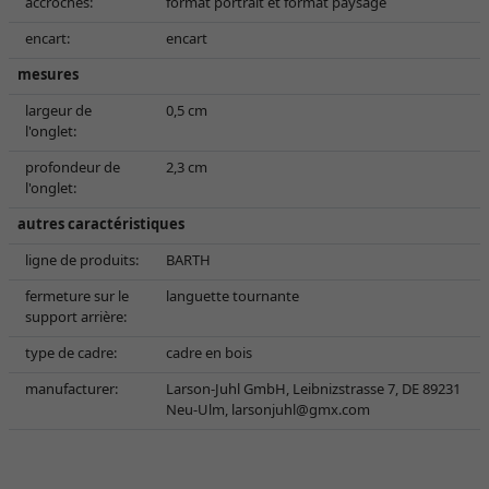
accroches:
format portrait et format paysage
encart:
encart
mesures
largeur de
0,5 cm
l'onglet:
profondeur de
2,3 cm
l'onglet:
autres caractéristiques
ligne de produits:
BARTH
fermeture sur le
languette tournante
support arrière:
type de cadre:
cadre en bois
manufacturer:
Larson-Juhl GmbH, Leibnizstrasse 7, DE 89231
Neu-Ulm,
larsonjuhl@gmx.com