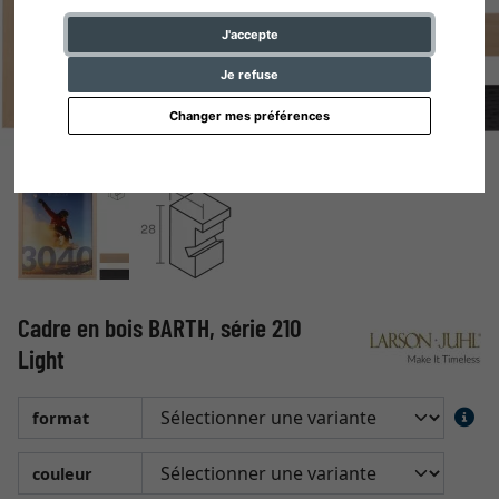
J'accepte
Je refuse
Changer mes préférences
Cadre en bois BARTH, série 210
Light
format
couleur