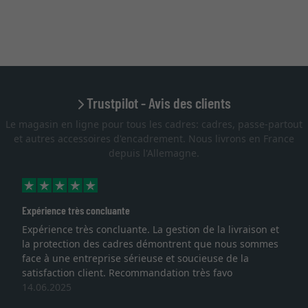
Trustpilot - Avis des clients
Le magasin en ligne pour tous les cadres: cadres, passe-partout
et autres accessoires d'encadrement. Nous livrons en France
depuis l'Allemagne.
Excellent
livraison et
Je recherchais un cadre sur mesure pour une
nous sommes
lithographie, je suis tombée sur ce site. Le choi
de la
qualité sont au rendez vous. Emballage profes
o
service et livraison dans les temps. J'espère re
une autre commande. Merci.
27.05.2025