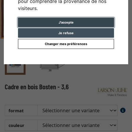
pour comprendre la provenance de nos
visiteurs.
J'accepte
Je refuse
Changer mes préférences
Cadre en bois Bosten - 3,6
format
couleur