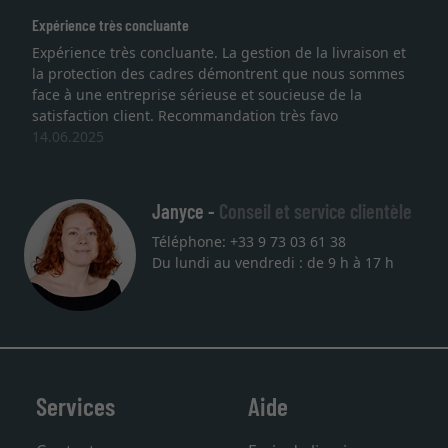
érience très concluante
Excell
érience très concluante. La gestion de la livraison et
Je re
protection des cadres démontrent que nous sommes
lithog
e à une entreprise sérieuse et soucieuse de la
quali
isfaction client. Recommandation très favo
servic
06.2025
une a
27.05
Janyce -
Conseil et service clientèle
Téléphone: +33 9 73 03 61 38
Du lundi au vendredi : de 9 h à 17 h
Services
Aide