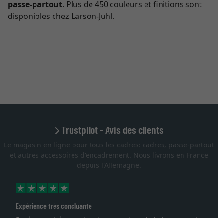
passe-partout
. Plus de 450 couleurs et finitions sont
disponibles chez Larson-Juhl.
Trustpilot - Avis des clients
Le magasin en ligne pour tous les cadres: cadres, passe-partout
et autres accessoires d'encadrement. Nous livrons en France
depuis l'Allemagne.
Expérience très concluante
Ex