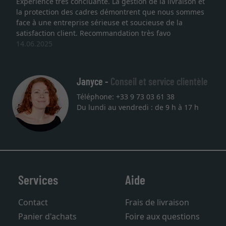
Expérience très concluante. La gestion de la livraison et
Je
la protection des cadres démontrent que nous sommes
li
face à une entreprise sérieuse et soucieuse de la
qu
satisfaction client. Recommandation très favo
se
14.06.2025
un
27
Janyce -
Conseil et service clientèle
Téléphone: +33 9 73 03 61 38
Du lundi au vendredi : de 9 h à 17 h
Services
Aide
Contact
Frais de livraison