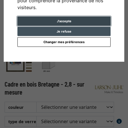
pour comprendre la provenance de nos
visiteurs.
J'accepte
Je refuse
Changer mes préférences
Cadre en bois Bretagne - 2,8 - sur
mesure
couleur
type de verre